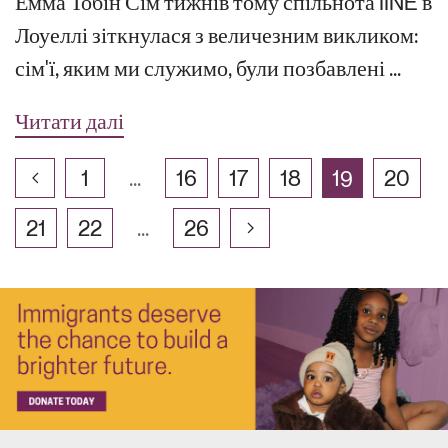
Емма Тобін Сім тижнів тому спільнота IINE в
Лоуеллі зіткнулася з величезним викликом:
сім'ї, яким ми служимо, були позбавлені ...
Читати далі
1
...
16
17
18
19
20
21
22
...
26