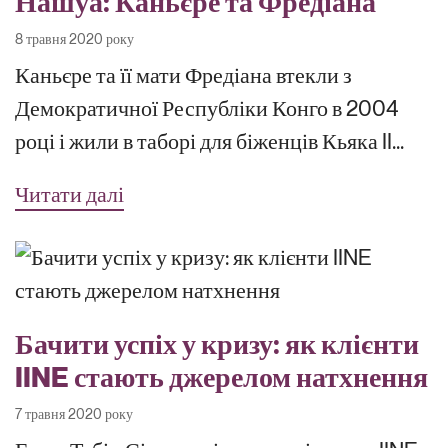
Нашуа: Каньєре та Фредіана
8 травня 2020 року
Каньєре та її мати Фредіана втекли з
Демократичної Республіки Конго в 2004
році і жили в таборі для біженців Кьяка II...
Читати далі
Бачити успіх у кризу: як клієнти
IINE стають джерелом натхнення
7 травня 2020 року