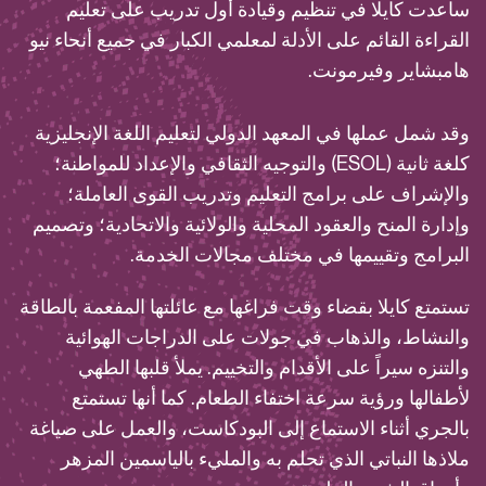
ساعدت كايلا في تنظيم وقيادة أول تدريب على تعليم
القراءة القائم على الأدلة لمعلمي الكبار في جميع أنحاء نيو
هامبشاير وفيرمونت.
وقد شمل عملها في المعهد الدولي لتعليم اللغة الإنجليزية
كلغة ثانية (ESOL) والتوجيه الثقافي والإعداد للمواطنة؛
والإشراف على برامج التعليم وتدريب القوى العاملة؛
وإدارة المنح والعقود المحلية والولائية والاتحادية؛ وتصميم
البرامج وتقييمها في مختلف مجالات الخدمة.
تستمتع كايلا بقضاء وقت فراغها مع عائلتها المفعمة بالطاقة
والنشاط، والذهاب في جولات على الدراجات الهوائية
والتنزه سيراً على الأقدام والتخييم. يملأ قلبها الطهي
لأطفالها ورؤية سرعة اختفاء الطعام. كما أنها تستمتع
بالجري أثناء الاستماع إلى البودكاست، والعمل على صياغة
ملاذها النباتي الذي تحلم به والمليء بالياسمين المزهر