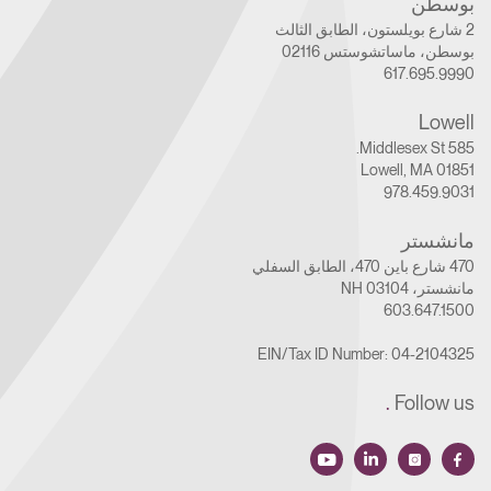
بوسطن
2 شارع بويلستون، الطابق الثالث
بوسطن، ماساتشوستس 02116
617.695.9990
Lowell
585 Middlesex St.
Lowell, MA 01851
978.459.9031
مانشستر
470 شارع باين 470، الطابق السفلي
مانشستر، NH 03104
603.647.1500
EIN/Tax ID Number: 04-2104325
.
Follow us