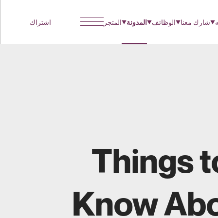
ه
شارك معنا
الوظائف
المدونة
المتجر
اشتراك
5 Things t
Know Ab