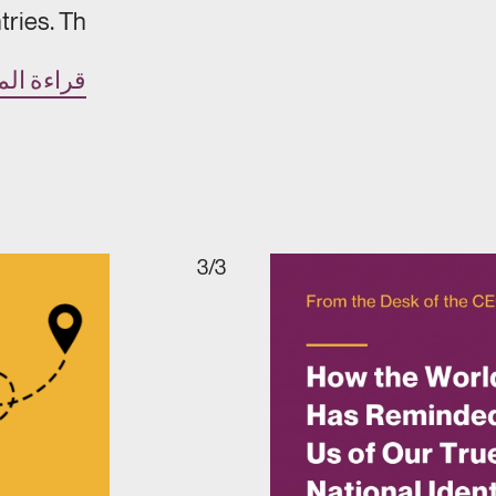
ries. Th…
قراءة الم
3/3