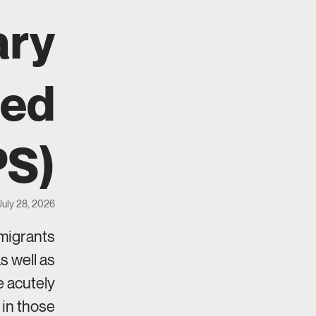
ary
ted
PS)
July 28, 2026
migrants
s well as
e acutely
 in those