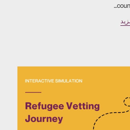
count
زيد