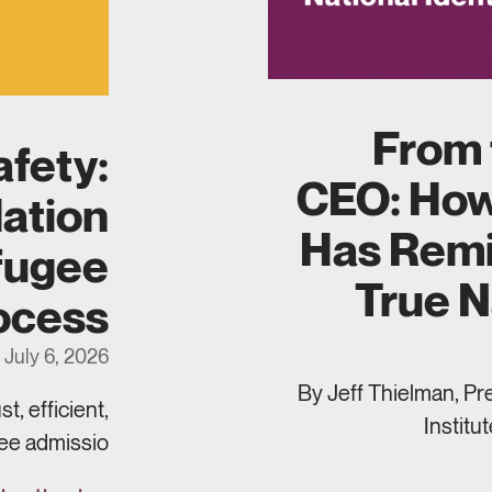
From 
afety:
CEO: How
lation
Has Remi
efugee
True N
ocess
July 6, 2026
By Jeff Thielman, Pr
, efficient,
Institu
ee admissio…