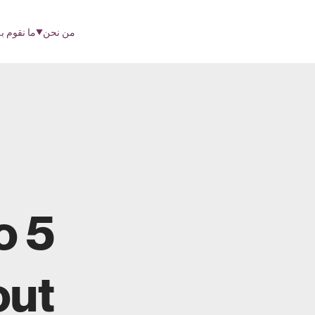
من نحن
ما نقوم ب
o
out