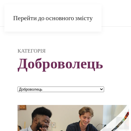
EN
ES
FR
UK
AR
Перейти до основного змісту
КАТЕГОРІЯ
Доброволець
Категорії