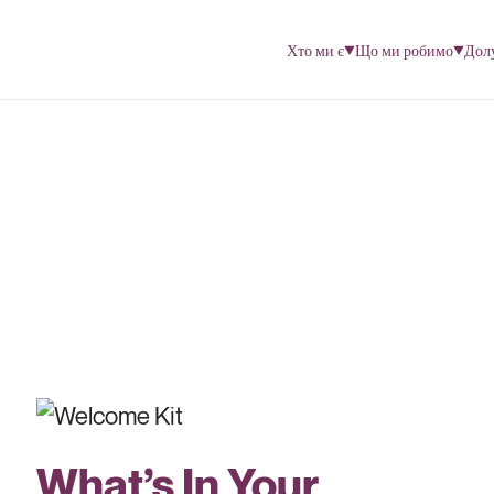
Хто ми є
Що ми робимо
Дол
What’s In Your