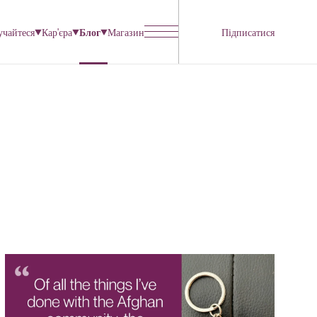
учайтеся
Кар'єра
Блог
Магазин
Підписатися