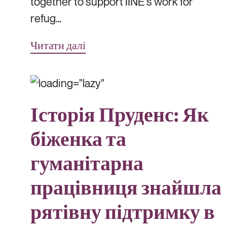
together to support IINE’s work for
refug…
Читати далі
Історія Пруденс: Як
біженка та
гуманітарна
працівниця знайшла
рятівну підтримку в