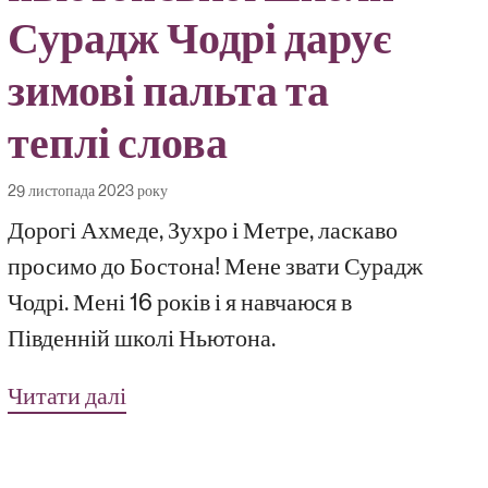
Сурадж Чодрі дарує
зимові пальта та
теплі слова
29 листопада 2023 року
Дорогі Ахмеде, Зухро і Метре, ласкаво
просимо до Бостона! Мене звати Сурадж
Чодрі. Мені 16 років і я навчаюся в
Південній школі Ньютона.
Читати далі