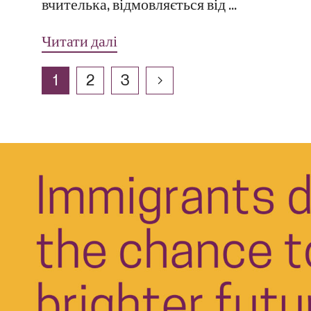
вчителька, відмовляється від ...
Читати далі
1
2
3