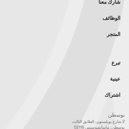
شارك معنا
الوظائف
المتجر
تبرع
عينية
اشتراك
بوسطن
2 شارع بويلستون، الطابق الثالث
بوسطن، ماساتشوستس 02116