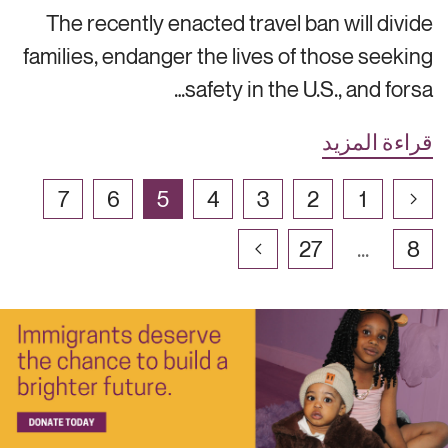
The recently enacted travel ban will divide
families, endanger the lives of those seeking
safety in the U.S., and forsa…
قراءة المزيد
7
6
5
4
3
2
1
27
...
8