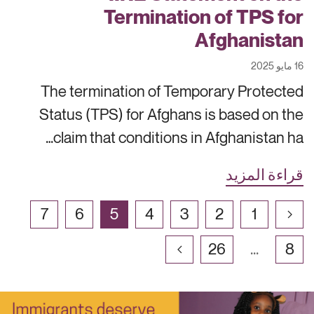
Termination of TPS for
Afghanistan
16 مايو 2025
The termination of Temporary Protected
Status (TPS) for Afghans is based on the
claim that conditions in Afghanistan ha…
قراءة المزيد
7
6
5
4
3
2
1
26
...
8