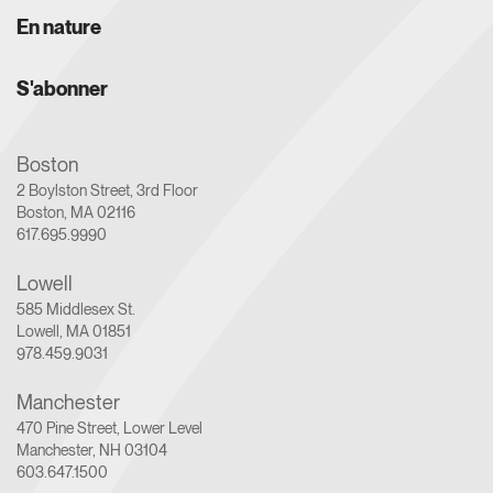
En nature
S'abonner
Boston
2 Boylston Street, 3rd Floor
Boston, MA 02116
617.695.9990
Lowell
585 Middlesex St.
Lowell, MA 01851
978.459.9031
Manchester
470 Pine Street, Lower Level
Manchester, NH 03104
603.647.1500