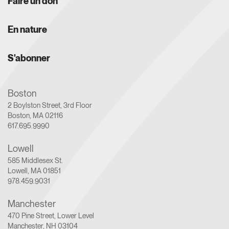
Faire un don
En nature
S'abonner
Boston
2 Boylston Street, 3rd Floor
Boston, MA 02116
617.695.9990
Lowell
585 Middlesex St.
Lowell, MA 01851
978.459.9031
Manchester
470 Pine Street, Lower Level
Manchester, NH 03104