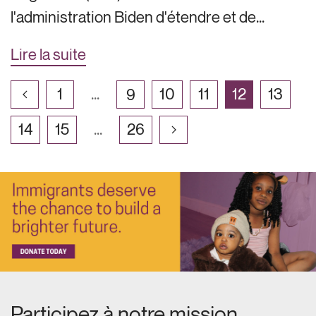
l'administration Biden d'étendre et de...
Lire la suite
1
...
9
10
11
12
13
14
15
...
26
Participez à notre mission