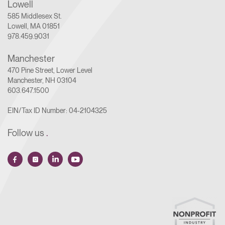
Lowell
585 Middlesex St.
Lowell, MA 01851
978.459.9031
Manchester
470 Pine Street, Lower Level
Manchester, NH 03104
603.647.1500
EIN/Tax ID Number: 04-2104325
Follow us
.