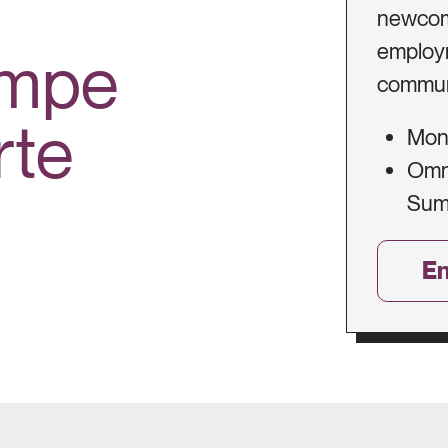
newcom
employm
ampe
communi
rte
Mond
Omni
Sum
En