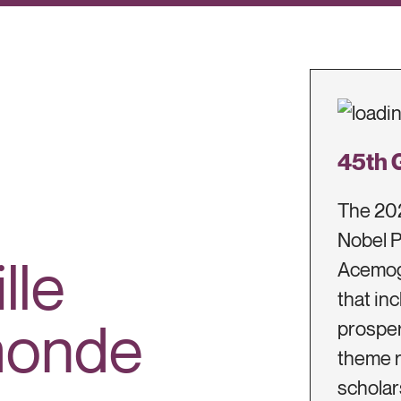
45th 
The 20
Nobel P
lle
Acemog
that in
 monde
prosper
theme r
scholar