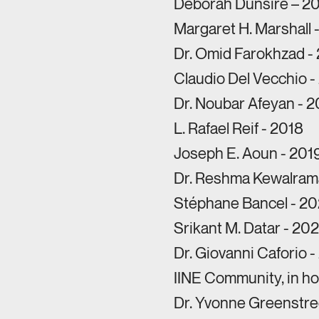
Deborah Dunsire – 20
Margaret H. Marshall 
Dr. Omid Farokhzad -
Claudio Del Vecchio -
Dr. Noubar Afeyan - 2
L. Rafael Reif - 2018
Joseph E. Aoun - 201
Dr. Reshma Kewalrama
Stéphane Bancel - 2
Srikant M. Datar - 20
Dr. Giovanni Caforio 
IINE Community, in h
Dr. Yvonne Greenstre