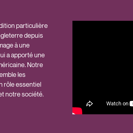
ition particulière
Angleterre depuis
mage à une
ui a apporté une
méricaine. Notre
semble les
n rôle essentiel
 notre société.