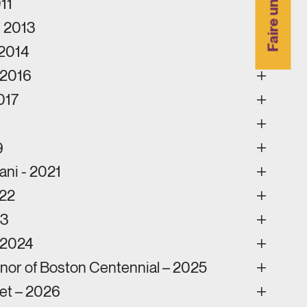
Faire un don
11
- 2013
 2014
 2016
017
9
ni - 2021
022
23
- 2024
onor of Boston Centennial – 2025
et – 2026