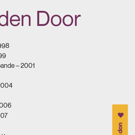
lden Door
1998
999
pande – 2001
 2004
2006
007