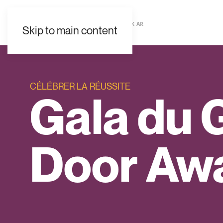
EN
ES
FR
UK
AR
Skip to main content
CÉLÉBRER LA RÉUSSITE
Gala du 
Door Aw