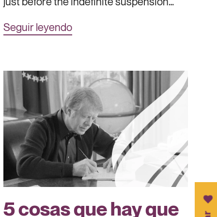
just before the indefinite suspension…
Seguir leyendo
5 cosas que hay que