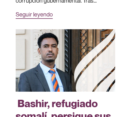
corrupción gubernamental. Tras...
Seguir leyendo
Bashir, refugiado
somalí, persigue sus