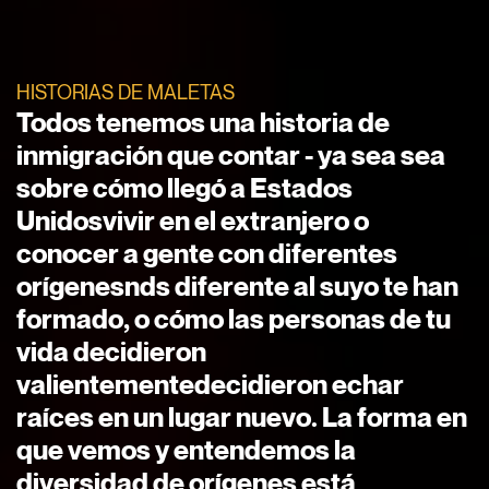
HISTORIAS DE MALETAS
Todos tenemos una historia de
inmigración que contar
- ya sea
sea
sobre
cómo
llegó a Estados
Unidos
vivir en el extranjero
o
conocer a gente con
diferentes
orígenes
nds
diferente al suyo
te han
formado,
o cómo las personas de tu
vida decidieron
valientemente
decidieron
echar
raíces
en un lugar nuevo
.
La forma en
que vemos y entendemos la
diversidad de orígenes está