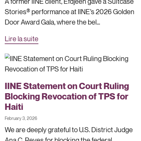
A former IINE client, Efdjeen gave a Suitcase
Stories® performance at IINE’s 2026 Golden
Door Award Gala, where the bel…
Lire la suite
IINE Statement on Court Ruling
Blocking Revocation of TPS for
Haiti
February 3, 2026
We are deeply grateful to U.S. District Judge
Ana C. Reyes for blocking the federal