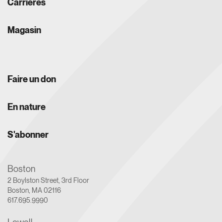
Carrières
Magasin
Faire un don
En nature
S'abonner
Boston
2 Boylston Street, 3rd Floor
Boston, MA 02116
617.695.9990
Lowell