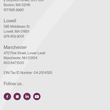
Boston, MA 02116
617.695.9990
Lowell
585 Middlesex St.
Lowell, MA 01851
978.459.9031
Manchester
470 Pine Street, Lower Level
Manchester, NH 03104
603.647.1500
EIN/Tax ID Number: 04-2104325
Follow us
.