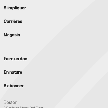
S'impliquer
Carrières
Magasin
Faire un don
En nature
S'abonner
Boston
2 Boylston Street, 3rd Floor