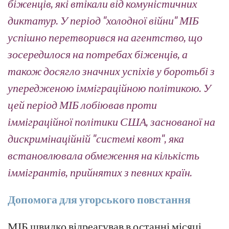
біженців, які втікали від комуністичних
диктатур. У період "холодної війни" МІБ
успішно перетворився на агентство, що
зосередилося на потребах біженців, а
також досягло значних успіхів у боротьбі з
упередженою імміграційною політикою. У
цей період МІБ лобіював проти
імміграційної політики США, заснованої на
дискримінаційній "системі квот", яка
встановлювала обмеження на кількість
іммігрантів, прийнятих з певних країн.
Допомога для угорського повстання
МІБ швидко відреагував в останні місяці