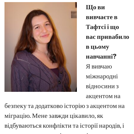
Що ви
вивчаєте в
Тафтсі і що
вас привабило
в цьому
навчанні?
Я вивчаю
міжнародні
відносини з
акцентом на
безпеку та додатково історію з акцентом на
міграцію. Мене завжди цікавило, як
відбуваються конфлікти та історії народів, і