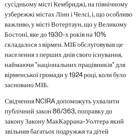
сусідньому місті Кембриджі, на північному
узбережжі
містах
Лінн і Челсі, і, що особливо
важливо, у місті Вотертаун, що у Великому
Бостоні, яке до 1930-х років на 10%
складалося з вірмен. МІБ обслуговував це
населення з перших днів свого існування,
наймаючи "національних працівників" для
вірменської громади у 1924 році, коли було
засновано МІБ.
Свідчення NCIRA допоможуть ухвалити
публічний закон 86/363, поправку до
закону
Закону МакКаррана-Уолтера
який
звільнив багатьох подружжя та дітей