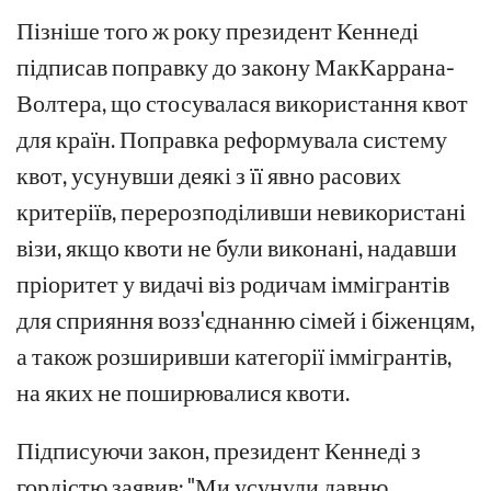
Пізніше того ж року президент Кеннеді
підписав поправку до закону МакКаррана-
Волтера, що стосувалася використання квот
для країн. Поправка реформувала систему
квот, усунувши деякі з її явно расових
критеріїв, перерозподіливши невикористані
візи, якщо квоти не були виконані, надавши
пріоритет у видачі віз родичам іммігрантів
для сприяння возз'єднанню сімей і біженцям,
а також розширивши категорії іммігрантів,
на яких не поширювалися квоти.
Підписуючи закон, президент Кеннеді з
гордістю заявив: "Ми усунули давню