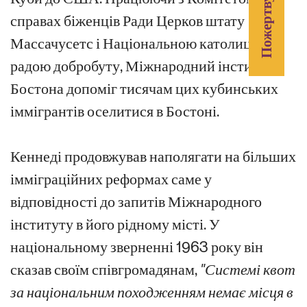
Пожертвувати
справах біженців Ради Церков штату
Массачусетс і Національною католицькою
радою добробуту, Міжнародний інститут
Бостона допоміг тисячам цих кубинських
іммігрантів оселитися в Бостоні.
Кеннеді продовжував наполягати на більших
імміграційних реформах саме у
відповідності до запитів Міжнародного
інституту в його рідному місті. У
національному зверненні 1963 року він
сказав своїм співгромадянам,
"Системі квот
за національним походженням немає місця в