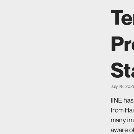
Te
Pr
St
July 28, 202
IINE ha
from Hai
many imm
aware of