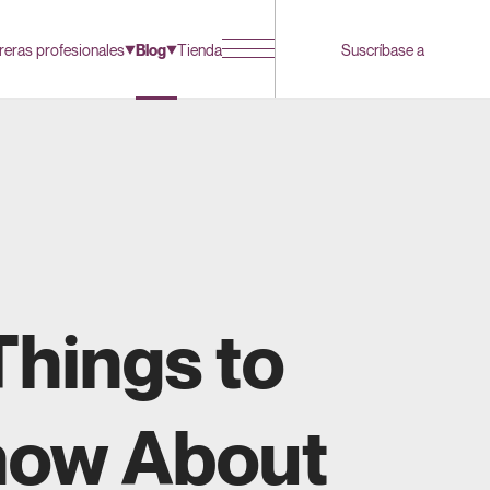
reras profesionales
Blog
Tienda
Suscríbase a
Things to
ow About