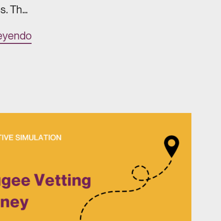
s. Th…
leyendo