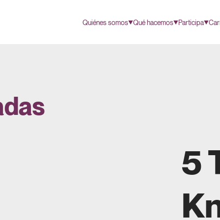
Quiénes somos
Qué hacemos
Participa
Car
adas
5 
Kn