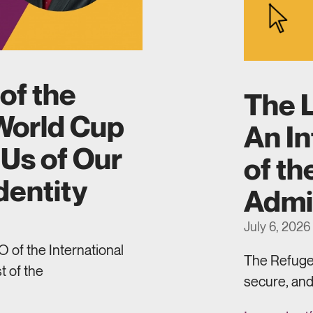
of the
The L
World Cup
An In
Us of Our
of th
dentity
Admi
July 6, 2026
 of the International
The Refugee
t of the
secure, and