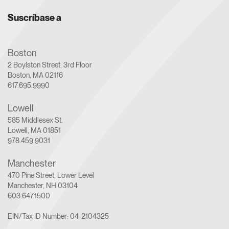
Suscríbase a
Boston
2 Boylston Street, 3rd Floor
Boston, MA 02116
617.695.9990
Lowell
585 Middlesex St.
Lowell, MA 01851
978.459.9031
Manchester
470 Pine Street, Lower Level
Manchester, NH 03104
603.647.1500
EIN/Tax ID Number: 04-2104325