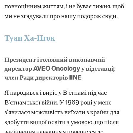
повноцінним життям, і не буває тижня, щоб
ми не згадували про нашу подорож сюди.
Туан Ха-Нгок
Президент і головний виконавчий
директор AVEO Oncology у відставці;
член Ради директорів IINE
Я народився і виріс у В'єтнамі під час
В'єтнамської війни. У 1969 році у мене
з'явилася можливість виїхати з країни для
здобуття вищої освіти з умовою, що після
закінчення навчання я повернуся до