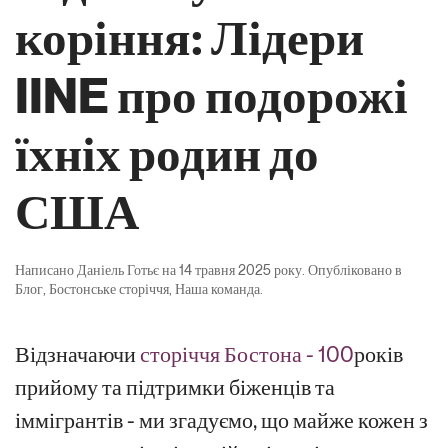
коріння: Лідери
IINE про подорожі
їхніх родин до
США
Написано
Даніель Готьє
на
14 травня 2025 року
. Опубліковано в
Блог
,
Бостонське сторіччя
,
Наша команда
.
Відзначаючи
сторіччя Бостона - 100
років
прийому та підтримки біженців та
іммігрантів - ми згадуємо, що майже кожен з