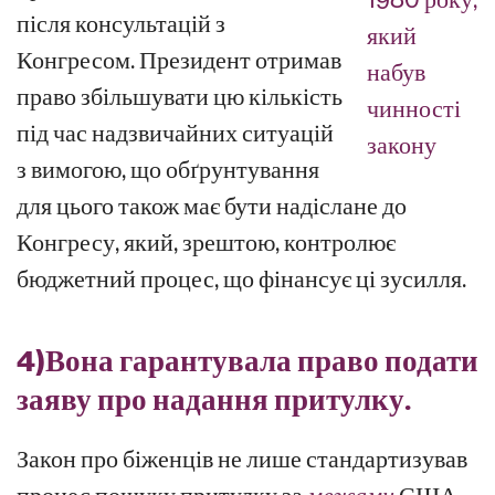
після консультацій з
який
Конгресом. Президент отримав
набув
право збільшувати цю кількість
чинності
під час надзвичайних ситуацій
закону
з вимогою, що обґрунтування
для цього також має бути надіслане до
Конгресу, який, зрештою, контролює
бюджетний процес, що фінансує ці зусилля.
4)
Вона гарантувала право подати
заяву про надання притулку.
Закон про біженців не лише стандартизував
процес пошуку притулку за
межами
США,