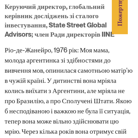
Пожертвувати
Керуючий директор, глобальний
керівник досліджень зі сталого
інвестування, State Street Global
Advisors; член Ради директорів IINE
Ріо-де-Жанейро, 1976 рік: Моя мама,
молода аргентинка зі здібностями до
вивчення мов, опинилася самотньою матір'ю
в чужій країні. У дитинстві вона мріяла
колись виїхати з Аргентини, але мріяла не
про Бразилію, а про Сполучені Штати. Якою
б несподіваною і важкою не була її ситуація,
тепер вона може вільно здійснювати цю
мрію. Через кілька років вона отримує свій