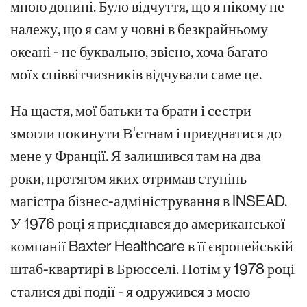
мною донині. Було відчуття, що я нікому не
належу, що я сам у човні в безкрайньому
океані - не буквально, звісно, хоча багато
моїх співвітчизників відчували саме це.
На щастя, мої батьки та брати і сестри
змогли покинути В'єтнам і приєднатися до
мене у Франції. Я залишився там на два
роки, протягом яких отримав ступінь
магістра бізнес-адміністрування в INSEAD.
У 1976 році я приєднався до американської
компанії Baxter Healthcare в її європейській
штаб-квартирі в Брюсселі. Потім у 1978 році
сталися дві події - я одружився з моєю