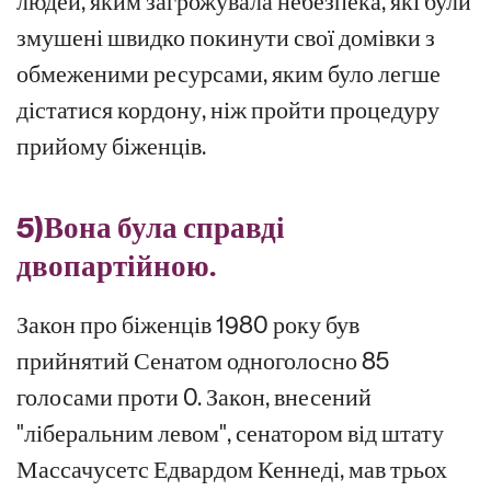
людей, яким загрожувала небезпека, які були
змушені швидко покинути свої домівки з
обмеженими ресурсами, яким було легше
дістатися кордону, ніж пройти процедуру
прийому біженців.
5)
Вона була справді
двопартійною.
Закон про біженців 1980 року був
прийнятий Сенатом одноголосно 85
голосами проти 0. Закон, внесений
"ліберальним левом", сенатором від штату
Массачусетс Едвардом Кеннеді, мав трьох