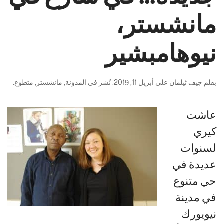
مانشستر،
نيوهامبشير
بقلم
جيف ثيلمان
على
أبريل 11, 2019
. نُشر في
المدونة
,
مانشستر
,
متطوع
.
عاشت
كيري
لسنوات
عديدة في
حي متنوع
في مدينة
نيويورك